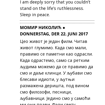
I am deeply sorry that you couldn’t
stand on the life’s ruthlessness.
Sleep in peace.
МОМИР НИКОЛИЋ ●
DONNERSTAG, DER 22. JUNI 2017
Цео живот је један филм. Читав
живот глумимо. Када смо мали,
правимо се паметни као одрасли.
Када одрастемо, само са ретким
људима можемо да се правимо да
смо и даље клинци. У љубави смо
блесави идиоти, у љутњи
размажена деришта, под вином
смо филозофи, песници,
љубавници. Једино смо у самоћи
ми они прави. Фали свету