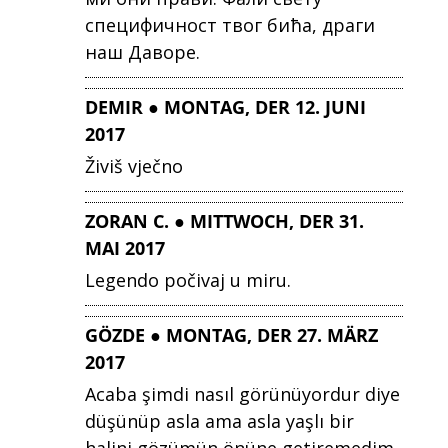
специфичност твог бића, драги
наш Даворе.
DEMIR ● MONTAG, DER 12. JUNI
2017
Živiš vječno
ZORAN C. ● MITTWOCH, DER 31.
MAI 2017
Legendo počivaj u miru.
GÖZDE ● MONTAG, DER 27. MÄRZ
2017
Acaba şimdi nasıl görünüyordur diye
düşünüp asla ama asla yaşlı bir