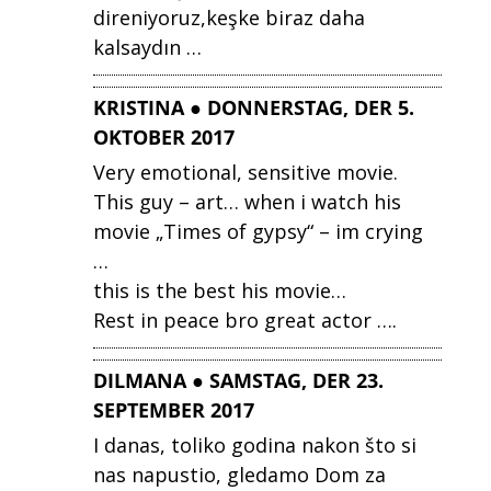
direniyoruz,keşke biraz daha
kalsaydın …
KRISTINA ● DONNERSTAG, DER 5.
OKTOBER 2017
Very emotional, sensitive movie.
This guy – art… when i watch his
movie „Times of gypsy“ – im crying
…
this is the best his movie…
Rest in peace bro great actor ….
DILMANA ● SAMSTAG, DER 23.
SEPTEMBER 2017
I danas, toliko godina nakon što si
nas napustio, gledamo Dom za