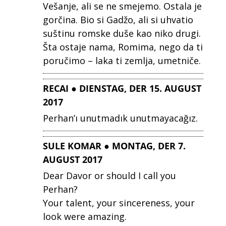
Vešanje, ali se ne smejemo. Ostala je
gorčina. Bio si Gadžo, ali si uhvatio
suštinu romske duše kao niko drugi.
Šta ostaje nama, Romima, nego da ti
poručimo – laka ti zemlja, umetniče.
RECAI ● DIENSTAG, DER 15. AUGUST
2017
Perhan’ı unutmadık unutmayacağız.
SULE KOMAR ● MONTAG, DER 7.
AUGUST 2017
Dear Davor or should I call you
Perhan?
Your talent, your sincereness, your
look were amazing.