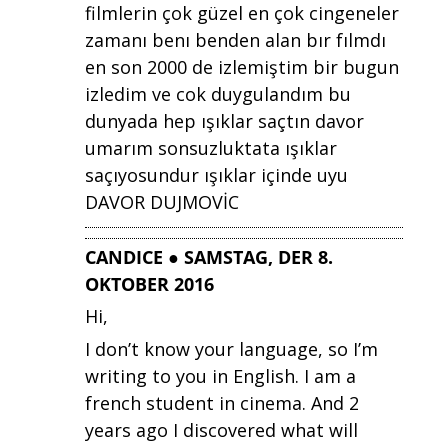
filmlerin çok güzel en çok cingeneler
zamanı benı benden alan bır fılmdı
en son 2000 de izlemiştim bir bugun
izledim ve cok duygulandım bu
dunyada hep ışıklar saçtın davor
umarım sonsuzluktata ışıklar
saçıyosundur ışıklar içinde uyu
DAVOR DUJMOVİC
CANDICE ● SAMSTAG, DER 8.
OKTOBER 2016
Hi,
I don’t know your language, so I’m
writing to you in English. I am a
french student in cinema. And 2
years ago I discovered what will