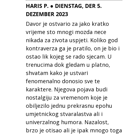
HARIS P. ● DIENSTAG, DER 5.
DEZEMBER 2023
Davor je ostvario za jako kratko
vrijeme sto mnogi mozda nece
nikada za zivota uspjeti. Koliko god
kontraverza ga je pratilo, on je bio i
ostao lik kojeg se rado sjecam. U
trenucima dok gledam u platno,
shvatam kako je ustvari
fenomenalno donosio sve te
karaktere. Njegova pojava budi
nostalgiju za vremenom koje je
obiljezilo jednu prekrasnu epohu
umjetnickog stvaralastva ali i
univerzalnog humora. Nazalost,
brzo je otisao ali je ipak mnogo toga