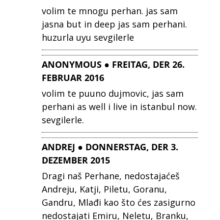
volim te mnogu perhan. jas sam
jasna but in deep jas sam perhani.
huzurla uyu sevgilerle
ANONYMOUS ● FREITAG, DER 26.
FEBRUAR 2016
volim te puuno dujmovic, jas sam
perhani as well i live in istanbul now.
sevgilerle.
ANDREJ ● DONNERSTAG, DER 3.
DEZEMBER 2015
Dragi naš Perhane, nedostajaćeš
Andreju, Katji, Piletu, Goranu,
Gandru, Mlađi kao što ćes zasigurno
nedostajati Emiru, Neletu, Branku,