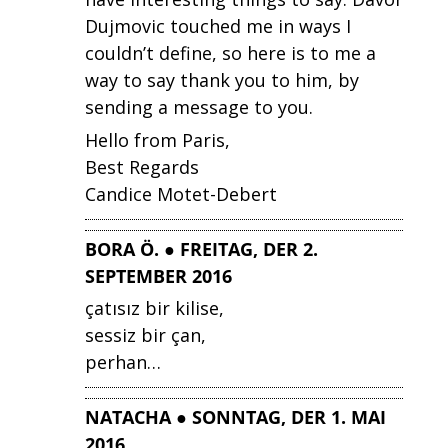
Dujmovic touched me in ways I
couldn’t define, so here is to me a
way to say thank you to him, by
sending a message to you.
Hello from Paris,
Best Regards
Candice Motet-Debert
BORA Ö. ● FREITAG, DER 2.
SEPTEMBER 2016
çatısız bir kilise,
sessiz bir çan,
perhan…
NATACHA ● SONNTAG, DER 1. MAI
2016